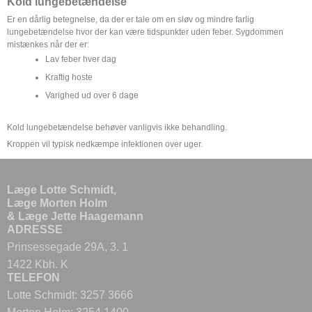
Kold lungebetændelse
Er en dårlig betegnelse, da der er tale om en sløv og mindre farlig
lungebetændelse hvor der kan være tidspunkter uden feber. Sygdommen
mistænkes når der er:
Lav feber hver dag
Kraftig hoste
Varighed ud over 6 dage
Kold lungebetændelse behøver vanligvis ikke behandling.
Kroppen vil typisk nedkæmpe infektionen over uger.
Læge Lotte Schmidt,
Læge Morten Holm
& Læge Jette Haagemann
ADRESSE
Prinsessegade 29A, 3. 1
1422 Kbh. K
TELEFON
Lotte Schmidt: 3257 3666