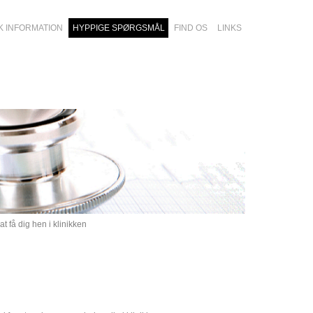
K INFORMATION
HYPPIGE SPØRGSMÅL
FIND OS
LINKS
t få dig hen i klinikken