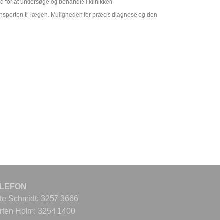
d for at undersøge og behandle i klinikken
nsporten til lægen. Muligheden for præcis diagnose og den
ELEFON
tte Schmidt: 3257 3666
rten Holm: 3254 1400