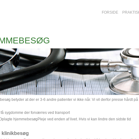
FORSIDE
PRAKTIS
EMMEBESØG
søg betyder at der er 3-6 andre patienter vi ikke når. Vi vil derfor presse hårdt på a
 få sygdomme der forværres ved transport
Oplagte hjemmebesøgPleje ved enden af livet. Hvis vi kan lindre den sidste tid
 klinikbesøg