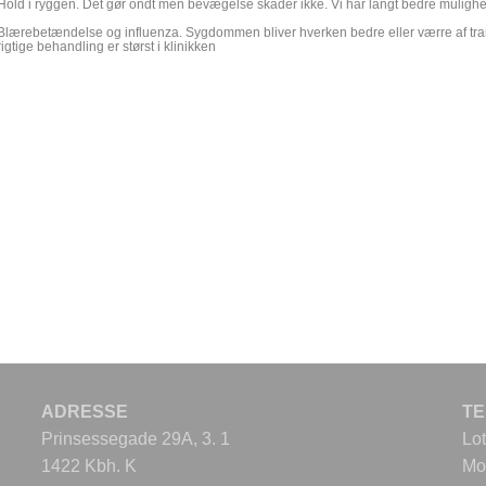
Hold i ryggen. Det gør ondt men bevægelse skader ikke. Vi har langt bedre mulighe
Blærebetændelse og influenza. Sygdommen bliver hverken bedre eller værre af tra
rigtige behandling er størst i klinikken
ADRESSE
T
Prinsessegade 29A, 3. 1
Lo
1422 Kbh. K
Mo